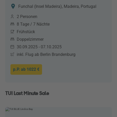
Funchal (Insel Madeira), Madeira, Portugal
2 Personen
8 Tage / 7 Nächte
Frühstück
Doppelzimmer
30.09.2025 - 07.10.2025
inkl. Flug ab Berlin Brandenburg
p.P. ab
1022 €
TUI Last Minute Sale
This
Play
is
a
The media could not be loaded, either because the
modal
window.
server or network failed or because the format is not
Video